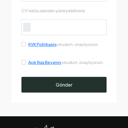
CV'nizi bu alandan yükleyebilirsiniz
KVK Politikasını
okudum, onaylıyorum.
Açık Rıza Beyanını
okudum, onaylıyorum.
Gönder